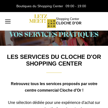
Boutiques du Shopping Center
09:00 - 19:00
Accueil
LES SERVICES DU CLOCHE D'OR SHOPPING
CENTER
Shopping Center
CLOCHE D'OR
Menu
principal
Rechercher
Lancer
sur
la
le
recher
site
LES SERVICES DU CLOCHE D'OR
SHOPPING CENTER
Retrouvez tous les services proposés par votre
centre commercial Cloche d'Or !
Une sélection dédiée pour une expérience d'achat sur