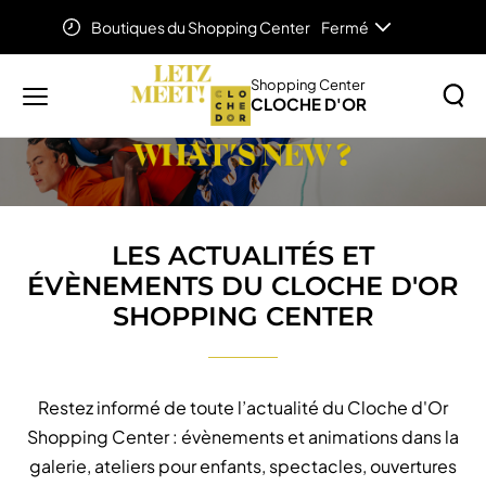
Boutiques du Shopping Center
Fermé
Accueil
LES ACTUALITÉS ET ÉVÈNEMENTS DU CLOCHE
D'OR SHOPPING CENTER
Shopping Center
CLOCHE D'OR
Menu
principal
Rechercher
Lancer
sur
la
le
recher
site
LES ACTUALITÉS ET
ÉVÈNEMENTS DU CLOCHE D'OR
SHOPPING CENTER
Restez informé de toute l’actualité du Cloche d'Or
Shopping Center : évènements et animations dans la
galerie, ateliers pour enfants, spectacles, ouvertures