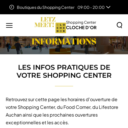
Boutiques du Shopping Center
09:00 - 20:00
Accueil
LES INFOS PRATIQUES DE VOTRE SHOPPING
CENTER
Shopping Center
CLOCHE D'OR
Menu
principal
Rechercher
Lancer
sur
la
le
recher
site
LES INFOS PRATIQUES DE
VOTRE SHOPPING CENTER
Retrouvez sur cette page les horaires d'ouverture de
votre Shopping Center, du Food Corner, du Lifestore
Auchan ainsi que les prochaines ouvertures
exceptionnelles et les accès.