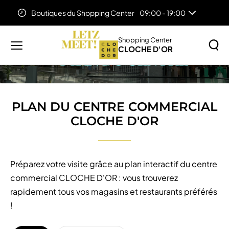
Boutiques du Shopping Center
09:00 - 19:00
Accueil
PLAN DU CENTRE COMMERCIAL CLOCHE D'OR
Food Corner (Niveau 1)
11:00 - 19:00
Auchan Lifestore
08:00 - 20:00
Shopping Center
CLOCHE D'OR
Menu
principal
Rechercher
Lancer
sur
la
le
PLAN DU CENTRE COMMERCIAL
recher
site
CLOCHE D'OR
Préparez votre visite grâce au plan interactif du centre
commercial CLOCHE D'OR : vous trouverez
rapidement tous vos magasins et restaurants préférés
!