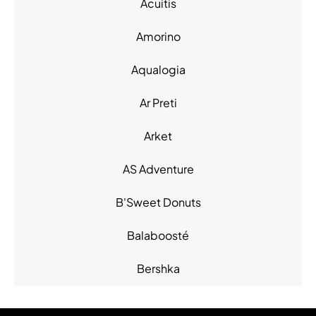
Acuitis
Chaussures (23)
Chaussures - Maroquinerie -
Amorino
Accessoires (6)
High Tech (3)
Aqualogia
Hypermarché - Drive (2)
Ar Preti
Loisirs (1)
Loisirs - Cadeaux (2)
Arket
Maison - Bricolage (4)
Mode Enfant - Bébé (10)
AS Adventure
Mode Femme (32)
Mode Homme (26)
B'Sweet Donuts
Produits alimentaires (4)
Balaboosté
Restauration (28)
Sacs & Bagages (14)
Bershka
Santé (4)
Services (9)
Bexley
Sous-vêtements (11)