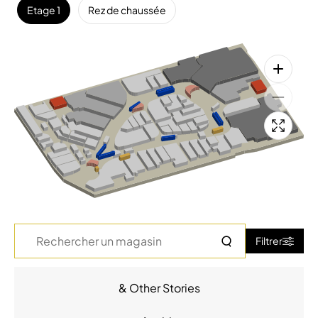
Etage 1
Rez de chaussée
Rechercher
Filtrer
un
magasin
& Other Stories
Accessoires - Bijoux (17)
Beauté (14)