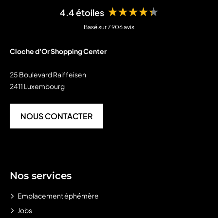
Columbus Café & Co
★★★★★
4.4 étoiles
COS
Basé sur 7 906 avis
Courir
Cloche d'Or Shopping Center
Demy Schandeler
25 Boulevard Raiffeisen
2411 Luxembourg
Dolce Salato
Edora
NOUS CONTACTER
Ernster L'esprit Livre
Escapade
Nos services
Etam Lingerie
Emplacement éphémère
Ferber Hair&Style
Jobs