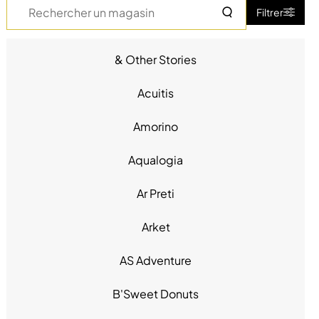
Rechercher
Filtrer
un
magasin
& Other Stories
Accessoires - Bijoux (17)
Beauté (14)
Acuitis
Chaussures (23)
Chaussures - Maroquinerie -
Amorino
Accessoires (6)
High Tech (3)
Aqualogia
Hypermarché - Drive (2)
Ar Preti
Loisirs (1)
Loisirs - Cadeaux (2)
Arket
Maison - Bricolage (4)
Mode Enfant - Bébé (10)
AS Adventure
Mode Femme (32)
Mode Homme (26)
B'Sweet Donuts
Produits alimentaires (4)