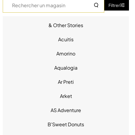
Rechercher
Filtrer
un
magasin
& Other Stories
Accessoires - Bijoux (17)
Beauté (14)
Acuitis
Chaussures (23)
Chaussures - Maroquinerie -
Amorino
Accessoires (6)
High Tech (3)
Aqualogia
Hypermarché - Drive (2)
Ar Preti
Loisirs (1)
Loisirs - Cadeaux (2)
Arket
Maison - Bricolage (4)
Mode Enfant - Bébé (10)
AS Adventure
Mode Femme (32)
Mode Homme (26)
B'Sweet Donuts
Produits alimentaires (4)