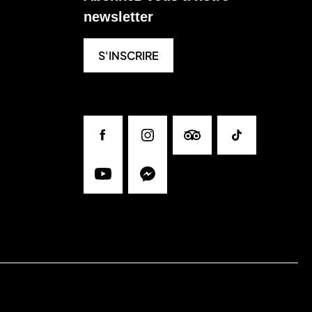
newsletter
Candy Factory
S'INSCRIRE
Claude Maxime
Columbus Café & Co
COS
Facebook
Instagram
Tripadvisor
Tiktok
Courir
Youtube
Messenger
Demy Schandeler
Dolce Salato
Edora
Ernster L'esprit Livre