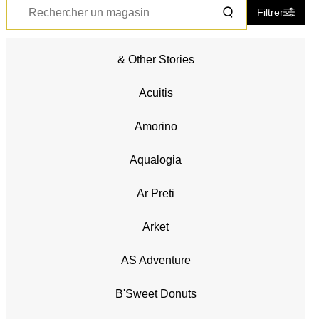
Rechercher
Filtrer
un
magasin
& Other Stories
Accessoires - Bijoux (17)
Beauté (14)
Acuitis
Chaussures (23)
Chaussures - Maroquinerie -
Amorino
Accessoires (6)
High Tech (3)
Aqualogia
Hypermarché - Drive (2)
Ar Preti
Loisirs (1)
Loisirs - Cadeaux (2)
Arket
Maison - Bricolage (4)
Mode Enfant - Bébé (10)
AS Adventure
Mode Femme (32)
Mode Homme (26)
B'Sweet Donuts
Produits alimentaires (4)