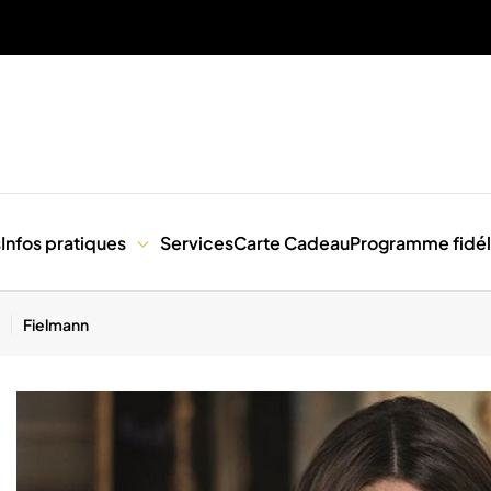
s
Infos pratiques
Services
Carte Cadeau
Programme fidél
Fielmann