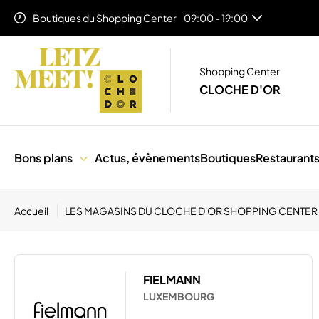
Boutiques du Shopping Center
09:00 - 19:00
Food Corner (Niveau 1)
11:00 - 19:00
Auchan Lifestore
08:00 - 20:00
Shopping Center
CLOCHE D'OR
Bons plans
Actus, évènements
Boutiques
Restaurant
Accueil
LES MAGASINS DU CLOCHE D'OR SHOPPING CENTER
FIELMANN
LUXEMBOURG