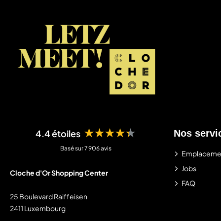
★★★★★
4.4 étoiles
Nos servi
Basé sur 7 906 avis
Emplaceme
Jobs
Cloche d'Or Shopping Center
FAQ
25 Boulevard Raiffeisen
2411 Luxembourg